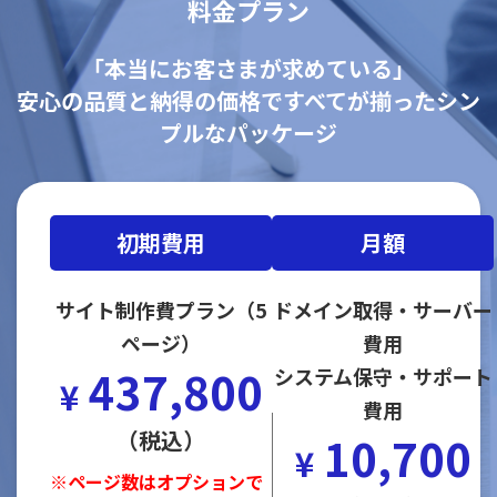
料金プラン
「本当にお客さまが求めている」
安心の品質と納得の価格ですべてが揃ったシン
プルなパッケージ
初期費用
月額
サイト制作費プラン（5
ドメイン取得・サーバー
ページ）
費用
437,800
システム保守・サポート
¥
費用
（税込）
10,700
¥
※ページ数はオプションで