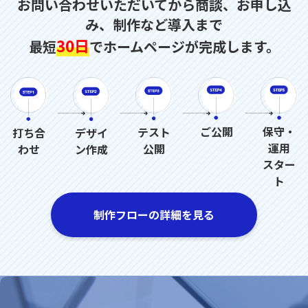
お問い合わせいただいてから商談、お申し込
み、制作など導入まで
30日
最短
でホームページが完成します。
ご公開
保守・
テスト
デザイ
打ち合
運用
公開
ン作成
わせ
スター
ト
制作フローの詳細を見る