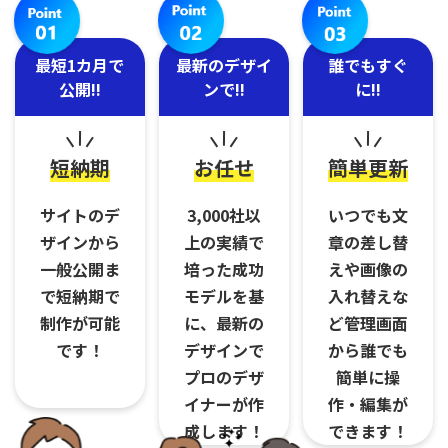
最短1カ月で
最新のデザイ
誰でもすぐ
公開!!
ンで!!
に!!
短納期
お任せ
簡単更新
サイトのデ
3,000社以
いつでも⽂
ザインから
上の実績で
章の差し替
一般公開ま
培った成功
えや画像の
で短納期で
モデルを基
⼊れ替えな
制作が可能
に、最新の
ど管理画⾯
です！
デザインで
から誰でも
プロのデザ
簡単に操
イナーが作
作・編集が
成します！
できます！