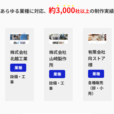
有限会社
株式会社
株式会社
向ストア
北越工業
山崎製作
様
所
業種
業種
業種
設備・工
事
各種販売
設備・工
（卸・小
事
売）